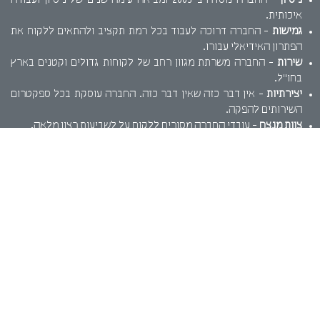
ניסיון
- החברה נוסדה ב-2005 ומביאה עימה שנים של ניסיון ועבודה
איכותית.
גמישות
- החברה דרוכה לעבוד בכל רמת תקציב ולהתאים ללקוח את
הפתרון האידיאלי עבורו.
שירות
- החברה משרתת מגוון רחב של לקוחות גדולים וקטנים בארץ
בחו"ל.
יצירתיות
- אין דבר כזה שאין דבר כזה. החברה עוסקת בכל ספקטרום
השירותים להפקה.
צוות מנצח
- עובדי החברה מסורים ללקוח על לשביעות רצון מלאה.
על קצה המזלג..
אפסייט סינמה מנפישה את הדומם ויוצרת מציאות חדשה. שילוב של
תנועה, קול ומימד. המגדילים את חווית המשתמש מהמוצר שלכם. בין אם
אתם בית קפה קטן שרוצה לתת חווית תפריט אינטראקטיבית חדשנית או
חברת תעופה שרוצה לרענן את סרטון ההדרכה במטוס. אנו נספק את
הפתרון.
אפסייט סינמה שולטת בכל מגוון הכלים הטכנולוגיים ומספקת מגוון
שירותים, כגון: הדמיות תלת מימד, סרטי תדמית לעסקים, הדמיות