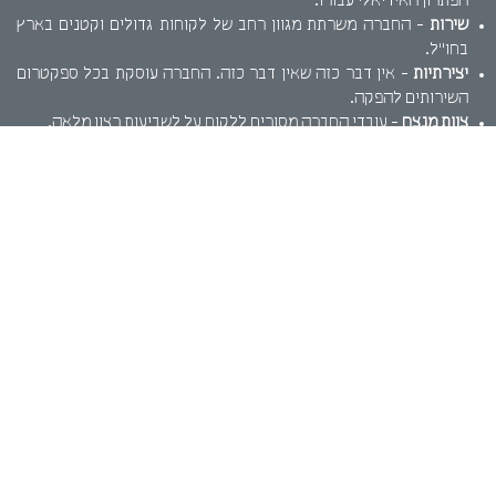
הפתרון האידיאלי עבורו.
שירות
- החברה משרתת מגוון רחב של לקוחות גדולים וקטנים בארץ
בחו"ל.
יצירתיות
- אין דבר כזה שאין דבר כזה. החברה עוסקת בכל ספקטרום
השירותים להפקה.
צוות מנצח
- עובדי החברה מסורים ללקוח על לשביעות רצון מלאה.
על קצה המזלג..
אפסייט סינמה מנפישה את הדומם ויוצרת מציאות חדשה. שילוב של
תנועה, קול ומימד. המגדילים את חווית המשתמש מהמוצר שלכם. בין אם
אתם בית קפה קטן שרוצה לתת חווית תפריט אינטראקטיבית חדשנית או
חברת תעופה שרוצה לרענן את סרטון ההדרכה במטוס. אנו נספק את
הפתרון.
אפסייט סינמה שולטת בכל מגוון הכלים הטכנולוגיים ומספקת מגוון
שירותים, כגון: הדמיות תלת מימד, סרטי תדמית לעסקים, הדמיות
אדריכליות ועוד. נשמח לעמוד לרשותכם.
שמרו על קשר