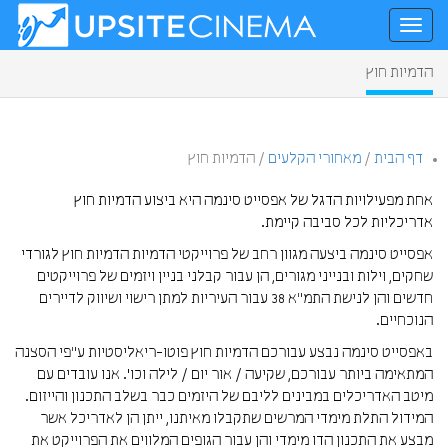
הדמיות חוץ
דף הבית
/
מאחורי הקלעים
/
הדמיות חוץ
אחת מפעילויות הדגל של אפסייט סינמה היא ביצוע הדמיות חוץ
אדריכליות לכל סביבה קיימת.
אפסייט סינמה ביצעה מגוון רחב של פרוייקטי הדמיות הדמיות חוץ לגורדי
שחקים, וילות ובנייני מגורים, הן עבור קבלני בניין ויזמים של פרוייקטים
חדשים והן לנישת התמ"א 38 עבור העיריות למתן רישוי ושיווק לדיירים
הנוכחיים.
באפסייט סינמה נבצע עבורכם הדמיות חוץ פוטו-ריאליסטיות ע"פי הסצנה
המתאימה ביותר עבורכם, שקיעה / אור יום / לילה וכו'. אנו עובדים עם
מיטב האדריכלים במבינים לליבם של היזמים כבר בשלב התכנון והייזום.
המידול התלת מימדי המרשים שתקבלו מאיתנו, ייתן הן לאדריכל אשר
מבצע את התכנון הדו מימדי והן עבור הגופים המלווים את הפרוייקט את