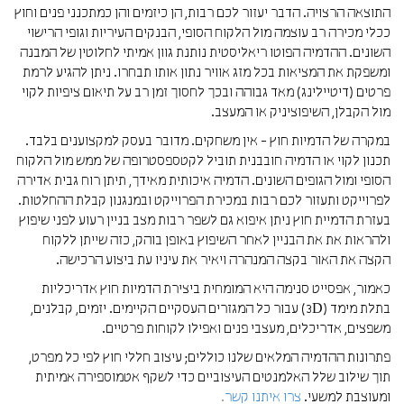
התוצאה הרצויה. הדבר יעזור לכם רבות, הן כיזמים והן כמתכנני פנים וחוץ
ככלי מכירה רב עוצמה מול הלקוח הסופי, הבנקים העיריות וגופי הרישוי
השונים. ההדמיה הפוטו ריאליסטית נותנת גוון אמיתי לחלוטין של המבנה
ומשפקת את המציאות בכל מזג אוויר נתון אותו תבחרו. ניתן להגיע לרמת
פרטים (דיטיילינג) מאד גבוהה ובכך לחסוך זמן רב על תיאום ציפיות לקוי
מול הקבלן, השיפוציניק או המעצב.
במקרה של הדמיות חוץ - אין משחקים. מדובר בעסק למקצוענים בלבד.
תכנון לקוי או הדמיה חובבנית תוביל לקטספסטרופה של ממש מול הלקוח
הסופי ומול הגופים השונים. הדמיה איכותית מאידך, תיתן רוח גבית אדירה
לפרוייקט ותעזור לכם רבות במכירת הפרוייקט ובמנגנון קבלת ההחלטות.
בעזרת הדמיית חוץ ניתן איפוא גם לשפר רבות מצב בניין רעוע לפני שיפוץ
ולהראות את את הבניין לאחר השיפוץ באופן בוהק, כזה שייתן ללקוח
הקצה את האור בקצה המנהרה ויאיר את עיניו עת ביצוע הרכישה.
כאמור, אפסייט סנימה היא המומחית ביצירת הדמיות חוץ אדריכליות
בתלת מימד (3D) עבור כל המגזרים העסקיים הקיימים. יזמים, קבלנים,
משפצים, אדריכלים, מעצבי פנים ואפילו לקוחות פרטיים.
פתרונות ההדמיה המלאים שלנו כוללים; עיצוב חללי חוץ לפי כל מפרט,
תוך שילוב שלל האלמנטים העיצוביים כדי לשקף אטמוספירה אמיתית
ומעוצבת למשעי.
צרו איתנו קשר
.