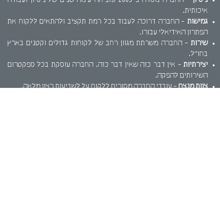
ניסיון
- החברה נוסדה ב-2005 ומביאה עימה שנים של ניסיון ועבודה
איכותית.
גמישות
- החברה דרוכה לעבוד בכל רמת תקציב ולהתאים ללקוח את
הפתרון האידיאלי עבורו.
שירות
- החברה משרתת מגוון רחב של לקוחות גדולים וקטנים בארץ
בחו"ל.
יצירתיות
- אין דבר כזה שאין דבר כזה. החברה עוסקת בכל ספקטרום
השירותים להפקה.
צוות מנצח
- עובדי החברה מסורים ללקוח על לשביעות רצון מלאה.
על קצה המזלג..
אפסייט סינמה מנפישה את הדומם ויוצרת מציאות חדשה. שילוב של
תנועה, קול ומימד. המגדילים את חווית המשתמש מהמוצר שלכם. בין אם
אתם בית קפה קטן שרוצה לתת חווית תפריט אינטראקטיבית חדשנית או
חברת תעופה שרוצה לרענן את סרטון ההדרכה במטוס. אנו נספק את
הפתרון.
אפסייט סינמה שולטת בכל מגוון הכלים הטכנולוגיים ומספקת מגוון
שירותים, כגון: הדמיות תלת מימד, סרטי תדמית לעסקים, הדמיות