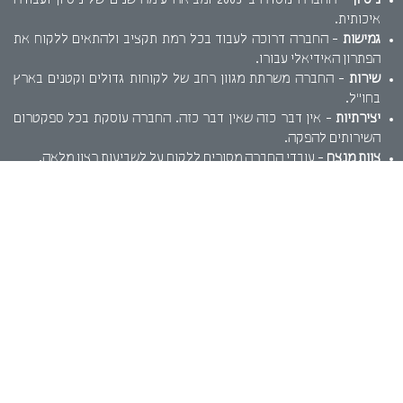
ניסיון
- החברה נוסדה ב-2005 ומביאה עימה שנים של ניסיון ועבודה
איכותית.
גמישות
- החברה דרוכה לעבוד בכל רמת תקציב ולהתאים ללקוח את
הפתרון האידיאלי עבורו.
שירות
- החברה משרתת מגוון רחב של לקוחות גדולים וקטנים בארץ
בחו"ל.
יצירתיות
- אין דבר כזה שאין דבר כזה. החברה עוסקת בכל ספקטרום
השירותים להפקה.
צוות מנצח
- עובדי החברה מסורים ללקוח על לשביעות רצון מלאה.
על קצה המזלג..
אפסייט סינמה מנפישה את הדומם ויוצרת מציאות חדשה. שילוב של
תנועה, קול ומימד. המגדילים את חווית המשתמש מהמוצר שלכם. בין אם
אתם בית קפה קטן שרוצה לתת חווית תפריט אינטראקטיבית חדשנית או
חברת תעופה שרוצה לרענן את סרטון ההדרכה במטוס. אנו נספק את
הפתרון.
אפסייט סינמה שולטת בכל מגוון הכלים הטכנולוגיים ומספקת מגוון
שירותים, כגון: הדמיות תלת מימד, סרטי תדמית לעסקים, הדמיות