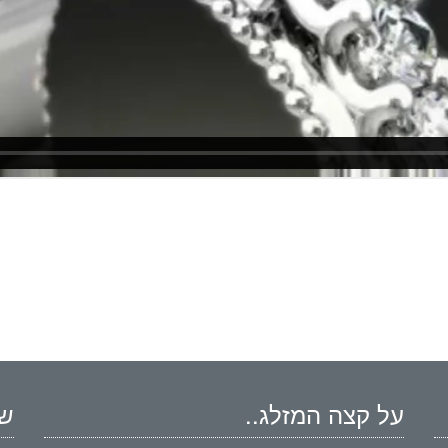
על קצה המזלג..
שמ